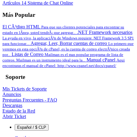
Artículos 14
Sistema de Chat Online
Más Popular
El CÃ³digo HTML
Para que sus clientes potenciales para encontrar su
.NET Framework necesarios
estado en lÃ­nea, usted tendrÃ¡ que agregar...
La ayuda en vivo, la aplicaciÃ³n de Windows requiere. NET Framework 3.5 SP1
Agregar, Leer, Borrar cuentas de correo
para funcionar....
Lo primero que
veremos en esta opciÃ³n de cPanel, es la cuenta de correo electrÃ³nico creada
Listas de Correo
por...
Mailman es el mas popular programa de lista de
Manual cPanel
correos. Mailman es un instrumento ideal para la...
Aqui
encontraras el manual de cPanel: http://www.cpanel.net/docs/cpanel/
Soporte
Mis Tickets de Soporte
Anuncios
Preguntas Frecuentes - FAQ
Descargas
Estado de la Red
Abrir Ticket
Español / $ CLP