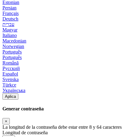
Estonian
Persian
Français
Deutsch
עברית
Magyar
Italiano
Macedonian
Norwegian
Português
Português
Română
Русский
Español
Svenska
Türkçe
Українська
Aplica
Generar contraseña
×
La longitud de la contraseña debe estar entre 8 y 64 caracteres
Longitud de contraseña