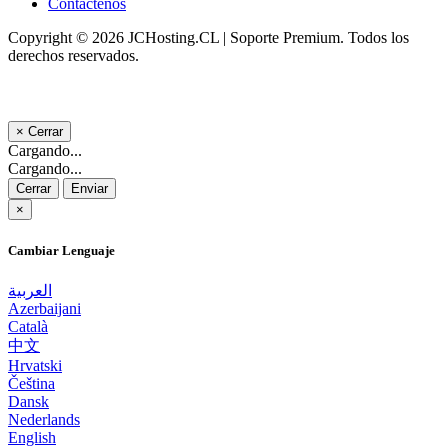
Contáctenos
Copyright © 2026 JCHosting.CL | Soporte Premium. Todos los
derechos reservados.
×
Cerrar
Cargando...
Cargando...
Cerrar
Enviar
×
Cambiar Lenguaje
العربية
Azerbaijani
Català
中文
Hrvatski
Čeština
Dansk
Nederlands
English