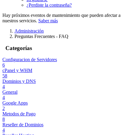
¿Perdiste la contraseña?
Hay próximos eventos de mantenimiento que pueden afectar a
nuestros servicios.
Saber más
Administración
Preguntas Frecuentes - FAQ
Categorías
Configuracion de Servidores
6
cPanel y WHM
58
Dominios y DNS
4
General
4
Google Apps
2
Metodos de Pago
8
Reseller de Dominios
4