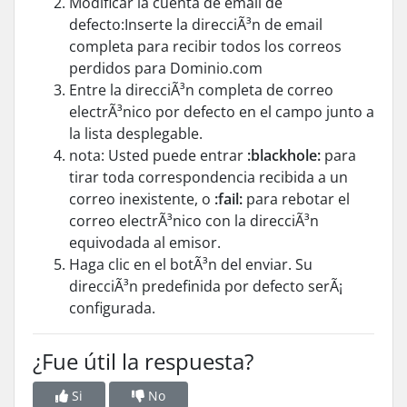
Modificar la cuenta de email de
defecto:Inserte la direcciÃ³n de email
completa para recibir todos los correos
perdidos para
Dominio
.com
Entre la direcciÃ³n completa de correo
electrÃ³nico por defecto en el campo junto a
la lista desplegable.
nota: Usted puede entrar
:blackhole:
para
tirar toda correspondencia recibida a un
correo inexistente, o
:fail:
para rebotar el
correo electrÃ³nico con la direcciÃ³n
equivodada al emisor.
Haga clic en el botÃ³n del enviar. Su
direcciÃ³n predefinida por defecto serÃ¡
configurada.
¿Fue útil la respuesta?
Si
No