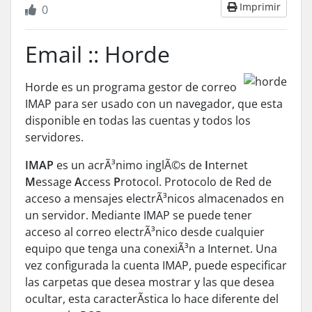
Imprimir
0
Email :: Horde
Horde es un programa gestor de correo
IMAP
para ser usado con un navegador, que esta
disponible en todas las cuentas y todos los
servidores.
IMAP
es un acrÃ³nimo inglÃ©s de
I
nternet
M
essage
A
ccess
P
rotocol. Protocolo de
Red
de
acceso a mensajes electrÃ³nicos almacenados en
un servidor. Mediante
IMAP
se puede tener
acceso al correo electrÃ³nico desde cualquier
equipo que tenga una conexiÃ³n a Internet. Una
vez configurada la cuenta
IMAP
, puede especificar
las carpetas que desea mostrar y las que desea
ocultar, esta caracterÃ­stica lo hace diferente del